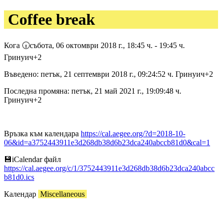
Coffee break
Кога 🕡︎събота, 06 октомври 2018 г., 18:45 ч. - 19:45 ч.
Гринуич+2
Въведено: петък, 21 септември 2018 г., 09:24:52 ч. Гринуич+2
Последна промяна: петък, 21 май 2021 г., 19:09:48 ч.
Гринуич+2
Връзка към календара
https://cal.aegee.org/?d=2018-10-
06&id=a3752443911e3d268db38d6b23dca240abccb81d0&cal=1
💾︎iCalendar файл
https://cal.aegee.org/c/1/3752443911e3d268db38d6b23dca240abcc
b81d0.ics
Календар
Miscellaneous