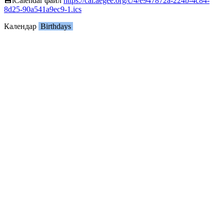
💾︎iCalendar файл
https://cal.aegee.org/c/4/e947872a-224b-4c84-
8d25-90a541a9ec9-1.ics
Календар
Birthdays