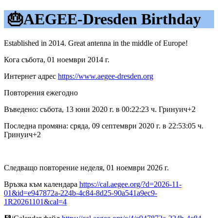
🎂AEGEE-Dresden Birthday
Established in 2014. Great antenna in the middle of Europe!
Кога събота, 01 ноември 2014 г.
Интернет адрес
https://www.aegee-dresden.org
Повторения ежегодно
Въведено: събота, 13 юни 2020 г. в 00:22:23 ч. Гринуич+2
Последна промяна: сряда, 09 септември 2020 г. в 22:53:05 ч.
Гринуич+2
Следващо повторение неделя, 01 ноември 2026 г.
Връзка към календара
https://cal.aegee.org/?d=2026-11-
01&id=e947872a-224b-4c84-8d25-90a541a9ec9-
1R20261101&cal=4