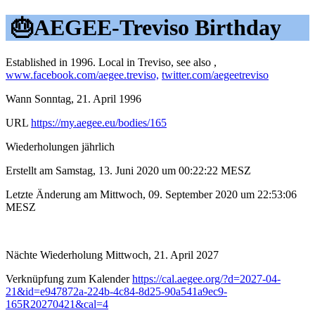
🎂AEGEE-Treviso Birthday
Established in 1996. Local in Treviso, see also ,
www.facebook.com/aegee.treviso,
twitter.com/aegeetreviso
Wann Sonntag, 21. April 1996
URL
https://my.aegee.eu/bodies/165
Wiederholungen jährlich
Erstellt am Samstag, 13. Juni 2020 um 00:22:22 MESZ
Letzte Änderung am Mittwoch, 09. September 2020 um 22:53:06
MESZ
Nächte Wiederholung Mittwoch, 21. April 2027
Verknüpfung zum Kalender
https://cal.aegee.org/?d=2027-04-
21&id=e947872a-224b-4c84-8d25-90a541a9ec9-
165R20270421&cal=4