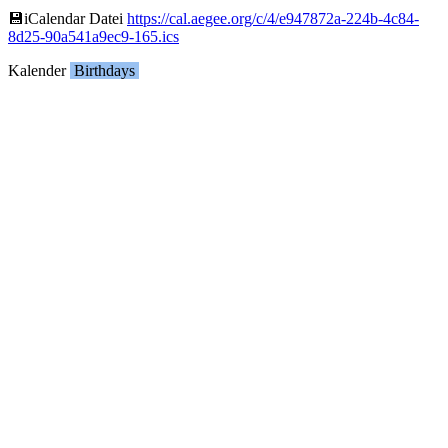
💾︎iCalendar Datei
https://cal.aegee.org/c/4/e947872a-224b-4c84-
8d25-90a541a9ec9-165.ics
Kalender
Birthdays