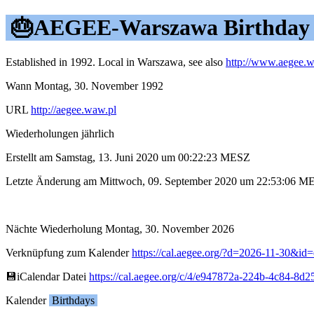
🎂AEGEE-Warszawa Birthday
Established in 1992. Local in Warszawa, see also
http://www.aegee.w
Wann Montag, 30. November 1992
URL
http://aegee.waw.pl
Wiederholungen jährlich
Erstellt am Samstag, 13. Juni 2020 um 00:22:23 MESZ
Letzte Änderung am Mittwoch, 09. September 2020 um 22:53:06 M
Nächte Wiederholung Montag, 30. November 2026
Verknüpfung zum Kalender
https://cal.aegee.org/?d=2026-11-30&
💾︎iCalendar Datei
https://cal.aegee.org/c/4/e947872a-224b-4c84-8d
Kalender
Birthdays