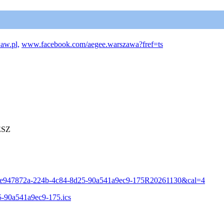
aw.pl,
www.facebook.com/aegee.warszawa?fref=ts
ESZ
id=e947872a-224b-4c84-8d25-90a541a9ec9-175R20261130&cal=4
25-90a541a9ec9-175.ics