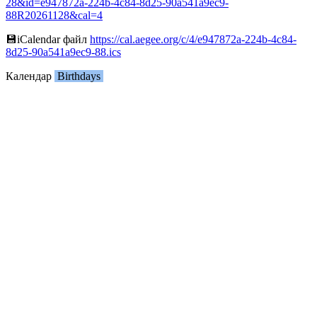
28&id=e947872a-224b-4c84-8d25-90a541a9ec9-
88R20261128&cal=4
💾︎iCalendar файл
https://cal.aegee.org/c/4/e947872a-224b-4c84-
8d25-90a541a9ec9-88.ics
Календар
Birthdays