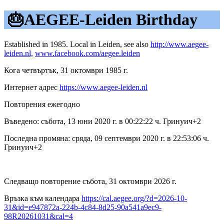
🎂AEGEE-Leiden Birthday
Established in 1985. Local in Leiden, see also
http://www.aegee-
leiden.nl,
www.facebook.com/aegee.leiden
Кога четвъртък, 31 октомври 1985 г.
Интернет адрес
https://www.aegee-leiden.nl
Повторения ежегодно
Въведено: събота, 13 юни 2020 г. в 00:22:22 ч. Гринуич+2
Последна промяна: сряда, 09 септември 2020 г. в 22:53:06 ч.
Гринуич+2
Следващо повторение събота, 31 октомври 2026 г.
Връзка към календара
https://cal.aegee.org/?d=2026-10-
31&id=e947872a-224b-4c84-8d25-90a541a9ec9-
98R20261031&cal=4