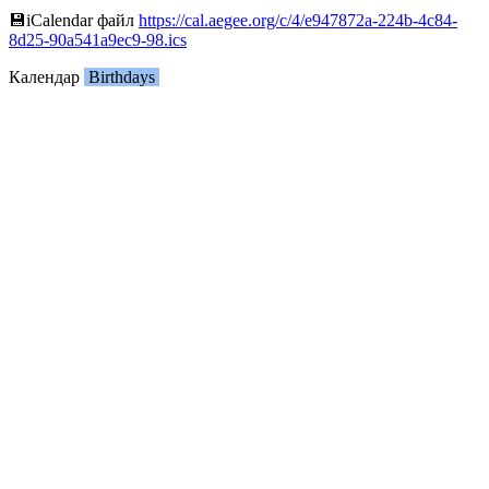
💾︎iCalendar файл
https://cal.aegee.org/c/4/e947872a-224b-4c84-
8d25-90a541a9ec9-98.ics
Календар
Birthdays